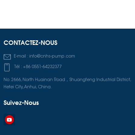
CONTACTEZ-NOUS
E-mail :
info@cnhs-pump.com
Tél :
+86 0551-64232377
No. 2666, North Huainan Road，Shuangfeng Industrial District,
Hefei City, Anhui, China.
Suivez-Nous