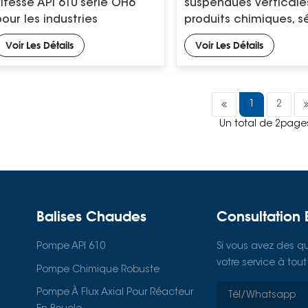
vitesse API 610 série OH6
suspendues verticale
pour les industries
produits chimiques, s
pétrolières, chimiques et
VS4 API 610
Voir Les Détails
Voir Les Détails
métallurgiques
1
2
Un total de 2page
Balises Chaudes
Consultation 
Pompe API 610
Si vous avez des qu
votre service à to
Pompe Chimique Robuste
Pompe À Flux Axial Pour Réacteur