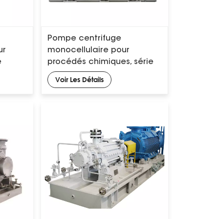
n
Pompe centrifuge
ur
monocellulaire pour
e
procédés chimiques, série
OH1/OH2, API 610
Voir Les Détails