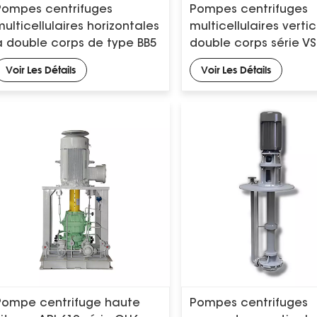
Pompes centrifuges
Pompes centrifuges
multicellulaires horizontales
multicellulaires verti
à double corps de type BB5
double corps série VS
API 610
610
Voir Les Détails
Voir Les Détails
Pompe centrifuge haute
Pompes centrifuges