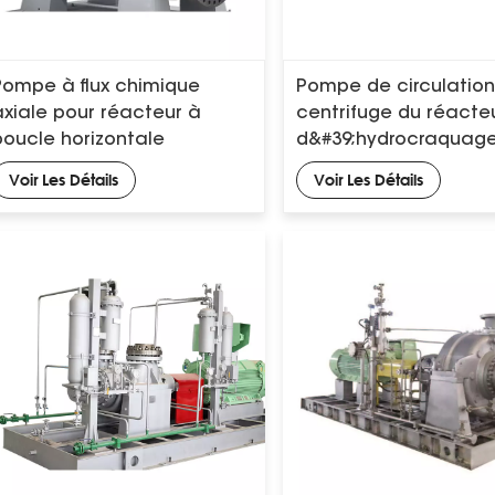
Pompe à flux chimique
Pompe de circulatio
axiale pour réacteur à
centrifuge du réacte
boucle horizontale
d&#39;hydrocraquag
(pompe à ébullition)
Voir Les Détails
Voir Les Détails