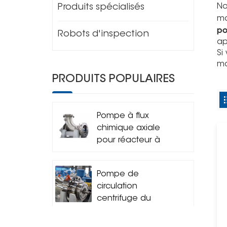
No
Produits spécialisés
mo
po
Robots d'inspection
ap
Si
ma
PRODUITS POPULAIRES
Pompe à flux
chimique axiale
pour réacteur à
boucle horizontale
Pompe de
circulation
centrifuge du
réacteur
d&#39;hydrocraquage