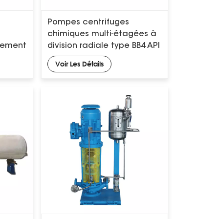
Pompes centrifuges
chimiques multi-étagées à
èrement
division radiale type BB4 API
610
Voir Les Détails