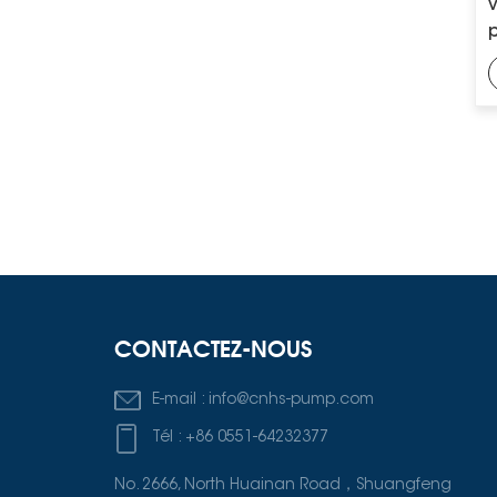
CONTACTEZ-NOUS
E-mail :
info@cnhs-pump.com
Tél :
+86 0551-64232377
No. 2666, North Huainan Road，Shuangfeng