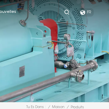
ouvelles
FR
/
Maison
/
Tu Es Dans :
Produits