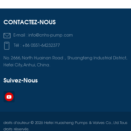
CONTACTEZ-NOUS
E-mail :
info@cnhs-pump.com
Tél :
+86 0551-64232377
No. 2666, North Huainan Road，Shuangfeng Industrial District,
Hefei City, Anhui, China.
Suivez-Nous
droits d'auteur © 2026 Hefei Huasheng Pumps & Valves Co., Ltd. Tous
droits réservés.