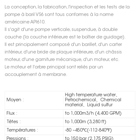
La conception, la fabrication, l'inspection et les tests de la
pompe à baril VS6 sont tous conformes à la norme
américaine API610.
Il s'agit d'une pompe verticale, suspendue, à double
couche (la couche intérieure est le boîtier de guidage).
Il est principalement composé d'un barillet, d'un carter
intérieur, d'une bride de plaque inférieure, d'un châssis
moteur, d'une garniture mécanique, d'un moteur, etc.
Le moteur et l'arbre principal sont reliés par un
accouplement à membrane.
High temperature water、
Moyen :
Petrochemical、Chemical
material、Liquid sulfur
Flux :
to 1,000m3/h (4,400 GPM)
Têtes :
to 1,000m (3,280 ft)
Températures :
-80 ~450℃(-112-840℉)
Pressions :
to 150 bar (2,175 PSIG)