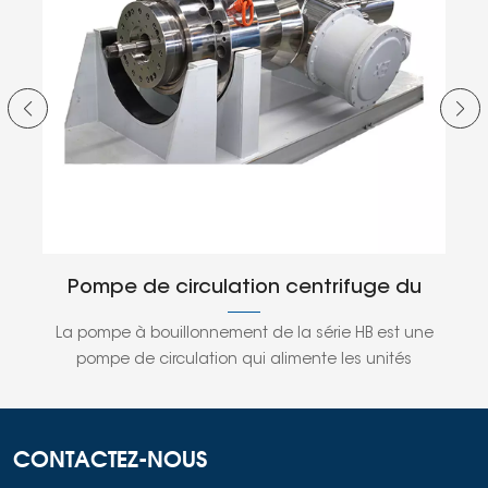
Pompe de circulation centrifuge du
P
réacteur d&#39;hydrocraquage
pr
e;
La pompe à bouillonnement de la série HB est une
N
(pompe à ébullition)
des
pompe de circulation qui alimente les unités
p
a
d&#39;hydrogénation en lit bouillonnant et en lit
suspendu. Sa structure blindée élimine les joints
po
e
mécaniques, réduit les fuites et améliore la sécurité
e
CONTACTEZ-NOUS
es
des équipements.Le corps de pompe est forgé pour
co