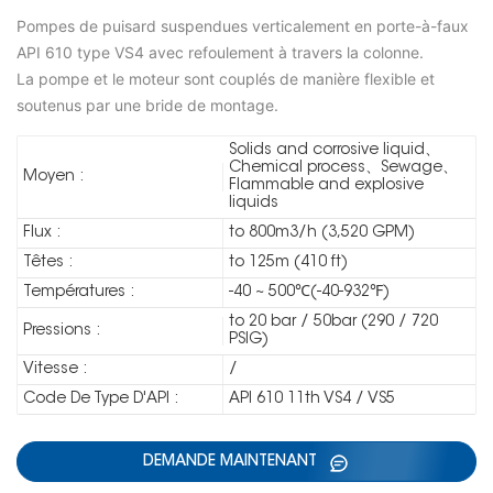
Pompes de puisard suspendues verticalement en porte-à-faux
API 610 type VS4 avec refoulement à travers la colonne.
La pompe et le moteur sont couplés de manière flexible et
soutenus par une bride de montage.
Solids and corrosive liquid、
Chemical process、Sewage、
Moyen :
Flammable and explosive
liquids
Flux :
to 800m3/h (3,520 GPM)
Têtes :
to 125m (410 ft)
Températures :
-40 ~ 500℃(-40-932℉)
to 20 bar / 50bar (290 / 720
Pressions :
PSIG)
Vitesse :
/
Code De Type D'API :
API 610 11th VS4 / VS5
DEMANDE MAINTENANT