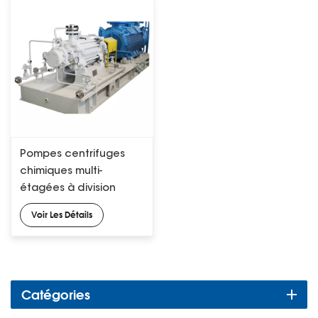
Pompes centrifuges
chimiques multi-
étagées à division
radiale type BB4 API 610
Voir Les Détails
Catégories