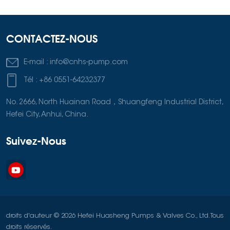
CONTACTEZ-NOUS
E-mail :
info@cnhs-pump.com
Tél :
+86 0551-64232377
No. 2666, North Huainan Road，Shuangfeng Industrial District,
Hefei City, Anhui, China.
Suivez-Nous
droits d'auteur © 2026 Hefei Huasheng Pumps & Valves Co., Ltd. Tous
droits réservés.