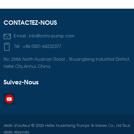
CONTACTEZ-NOUS
E-mail :
info@cnhs-pump.com
Tél :
+86 0551-64232377
No. 2666, North Huainan Road，Shuangfeng Industrial District,
Hefei City, Anhui, China.
Suivez-Nous
droits d'auteur © 2026 Hefei Huasheng Pumps & Valves Co., Ltd. Tous
droits réservés.