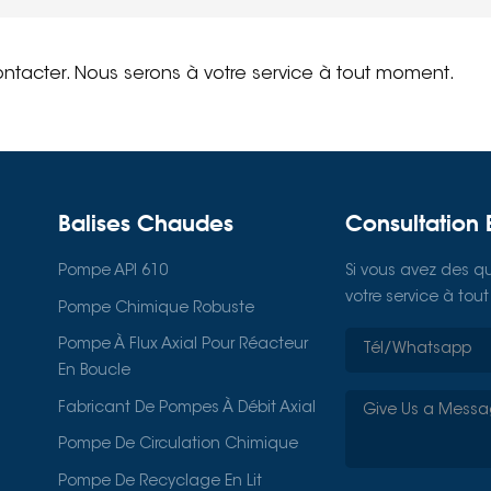
ontacter. Nous serons à votre service à tout moment.
Balises Chaudes
Consultation 
Pompe API 610
Si vous avez des qu
votre service à to
Pompe Chimique Robuste
Pompe À Flux Axial Pour Réacteur
En Boucle
Fabricant De Pompes À Débit Axial
Pompe De Circulation Chimique
Pompe De Recyclage En Lit