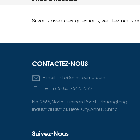
Si vous avez des questions, veuillez nous c
CONTACTEZ-NOUS
E-mail :
info@cnhs-pump.com
Tél :
+86 0551-64232377
No. 2666, North Huainan Road，Shuangfeng
Industrial District, Hefei City, Anhui, China.
Suivez-Nous