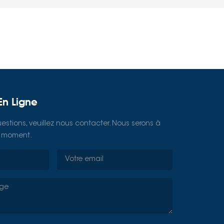
En Ligne
estions, veuillez nous contacter. Nous serons à
ut moment.