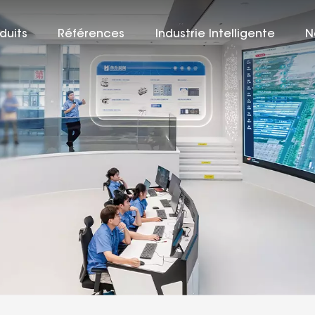
duits
Références
Industrie Intelligente
N