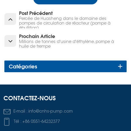
Post Précédent
Percée de Huasheng dans le domaine des
pompes de circulation de réacteur (pompe à
ébullition)
Prochain Article
Millions de tonnes d'usine d'éthylène, pompe à
huile de trempe
Catégories
CONTACTEZ-NOUS
E-mail :
info@cnhs-pump.com
Tél :
+86 0551-64232377