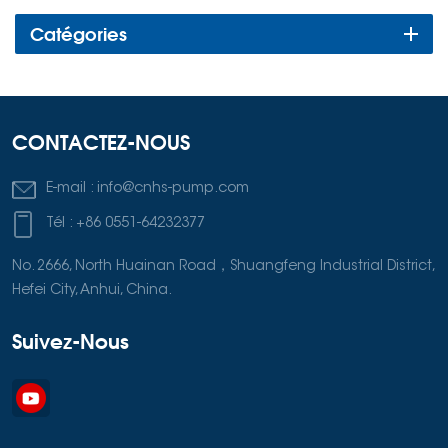
Catégories
CONTACTEZ-NOUS
E-mail :
info@cnhs-pump.com
Tél :
+86 0551-64232377
No. 2666, North Huainan Road，Shuangfeng Industrial District,
Hefei City, Anhui, China.
Suivez-Nous