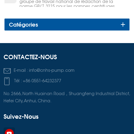
groupe de travail national de rédaction de la
norme GB/T 3215 pour les pompes centrifuges
destinées aux industries du pétrole, de la
pétrochimie et du gaz naturel.
Catégories
CONTACTEZ-NOUS
E-mail :
info@cnhs-pump.com
Tél :
+86 0551-64232377
No. 2666, North Huainan Road，Shuangfeng Industrial District,
Hefei City, Anhui, China.
Suivez-Nous