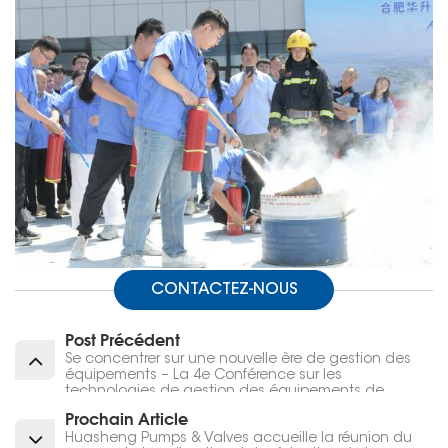
CONTACTEZ-NOUS
Post Précédent
Se concentrer sur une nouvelle ère de gestion des
équipements – La 4e Conférence sur les
technologies de gestion des équipements de
raffinage et de pétrochimie s'est tenue avec
Prochain Article
succès à Hefei
Huasheng Pumps & Valves accueille la réunion du