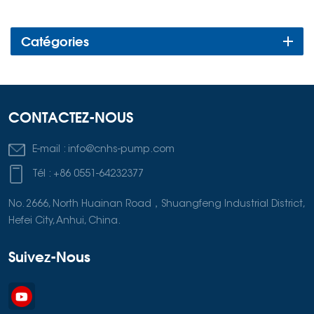
Catégories
CONTACTEZ-NOUS
E-mail :
info@cnhs-pump.com
Tél :
+86 0551-64232377
No. 2666, North Huainan Road，Shuangfeng Industrial District,
Hefei City, Anhui, China.
Suivez-Nous