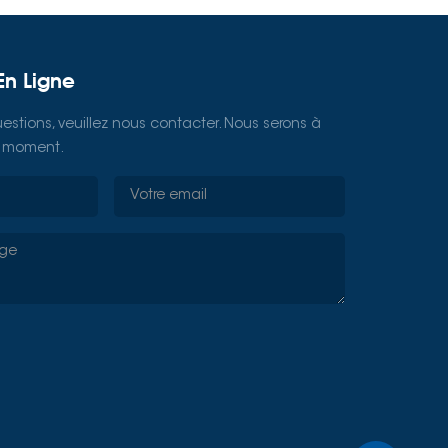
En Ligne
estions, veuillez nous contacter. Nous serons à
ut moment.