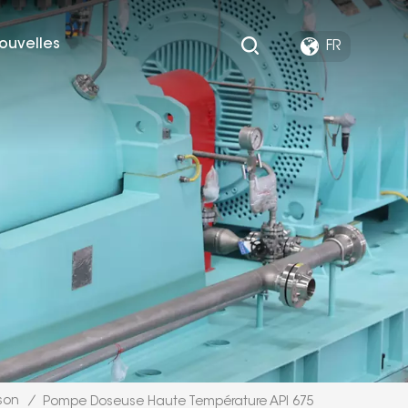
ouvelles
FR
son
/
Pompe Doseuse Haute Température API 675