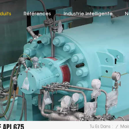
duits
Références
Industrie Intelligente
N
 API 675
/
Mai
Tu Es Dans :