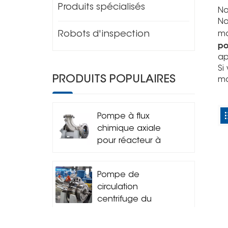
Produits spécialisés
No
No
mo
Robots d'inspection
po
ap
Si
PRODUITS POPULAIRES
ma
Pompe à flux
chimique axiale
pour réacteur à
boucle horizontale
Pompe de
circulation
centrifuge du
réacteur
d&#39;hydrocraquage