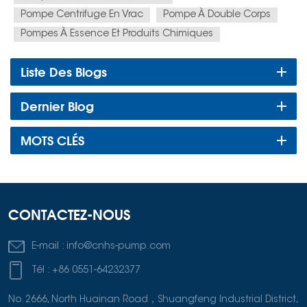
Pompe Centrifuge En Vrac
Pompe À Double Corps
Pompes À Essence Et Produits Chimiques
Liste Des Blogs
Dernier Blog
MOTS CLÉS
CONTACTEZ-NOUS
E-mail :
info@cnhs-pump.com
Tél :
+86 0551-64232377
No. 2666, North Huainan Road，Shuangfeng Industrial District,