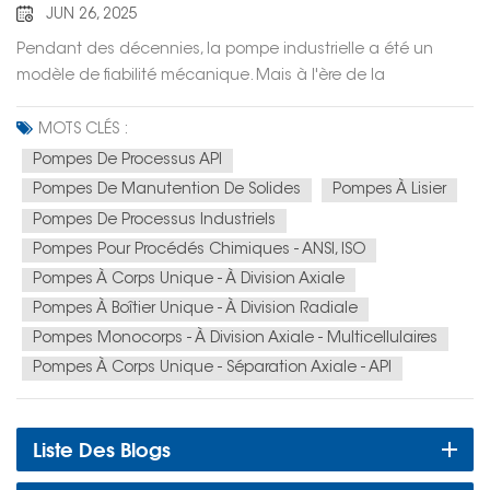
installations
JUN 26, 2025
Pendant des décennies, la pompe industrielle a été un
modèle de fiabilité mécanique. Mais à l'ère de la
transformation numérique, et si nous pouvions lui en
demander davantage ? Et si une pompe pouvait non
MOTS CLÉS :
seulement déplacer des fluides, mais aussi fournir des
Pompes De Processus API
données, prédire ses propres besoins de maintenance et
Pompes De Manutention De Solides
Pompes À Lisier
s'intégrer parfaitement à un écosystème d'usine
Pompes De Processus Industriels
intelligente ?Chez Hefei Huasheng (CNHS), ce n'est pas un
Pompes Pour Procédés Chimiques - ANSI, ISO
concept futuriste, c'est une réalité. Nous sommes à l'avant-
Pompes À Corps Unique - À Division Axiale
garde de la révolution des pompes intelligentes, intégrant
Pompes À Boîtier Unique - À Division Radiale
des technologies comme l'IA, l'IoT et le Big Data au cœur de
nos solutions industrielles.Du bourreau de travail mécanique
Pompes Monocorps - À Division Axiale - Multicellulaires
à l'actif intelligentNotre récent prix SINOPEC du progrès
Pompes À Corps Unique - Séparation Axiale - API
scientifique et technologique pour notre « Robot
d'inspection intelligent et plateforme de gestion » illustre
parfaitement notre vision. Il ne s'agit pas seulement
Liste Des Blogs
d'automatisation ; il s'agit de transformer toute la