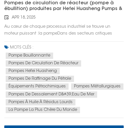
Pompes de circulation de réacteur (pompe à
ébullition) produites par Hefei Huasheng Pumps &
Valves
APR 18, 2025
Au cœur de chaque processus industriel se trouve un
moteur puissant :la pompeDans des secteurs critiques
comme le raffinage du pétrole, la pétrochimie, la métallurgie
et le dessalement de l'eau de mer, des solutions de
MOTS CLÉS :
pompage fiables et efficaces sont indispensables. L'un de
Pompe Bouillonnante
ces équipements essentiels est le pompe de circulation du
Pompes De Circulation De Réacteur
réacteur, également connue dans l’industrie sous le nom de
Pompes Hefei Huasheng
« pompe à ébullition », un acteur clé dans la transformation
Pompes De Raffinage Du Pétrole
des résidus pétroliers lourds en carburants propres. Hefei
Équipements Pétrochimiques
Pompes Métallurgiques
Huasheng Pumps & Valves Co., Ltd. se consacre à la
Pompes De Dessalement D&#39;eau De Mer
recherche technologique approfondie et au
développement de produits, suivant la voie de la
Pompes À Huile À Résidus Lourds
spécialisation, du raffinement, de la distinction et de
La Pompe La Plus Chère Du Monde
l'innovation. Nous avons développé de manière
indépendante plus de 40 types de produits de substitution