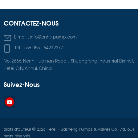
CONTACTEZ-NOUS
E-mail :
info@cnhs-pump.com
Tél :
+86 0551-64232377
No. 2666, North Huainan Road，Shuangfeng Industrial District,
Hefei City, Anhui, China.
Suivez-Nous
droits d'auteur © 2026 Hefei Huasheng Pumps & Valves Co., Ltd. Tous
droits réservés.