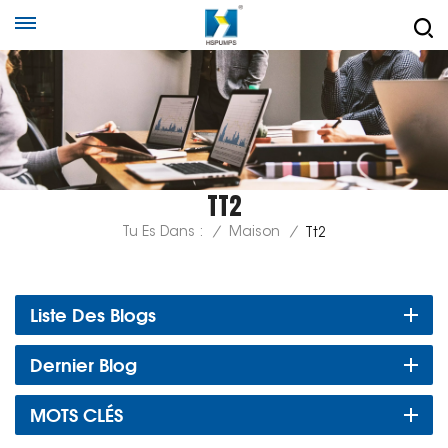
TT2
Tu Es Dans :
/
Maison
/
Tt2
Liste Des Blogs
Dernier Blog
MOTS CLÉS