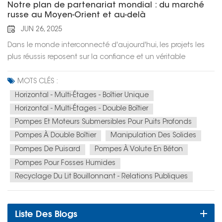
Notre plan de partenariat mondial : du marché
russe au Moyen-Orient et au-delà
JUN 26, 2025
Dans le monde interconnecté d'aujourd'hui, les projets les
plus réussis reposent sur la confiance et un véritable
partenariat. Un fournisseur ne doit pas se limiter à un nom
sur une facture ; il doit être un partenaire fiable et investi
MOTS CLÉS :
dans votre réussite, quelle que soit la situation
Horizontal - Multi-Étages - Boîtier Unique
géographique ou la complexité du marché.Hefei Huasheng
Horizontal - Multi-Étages - Double Boîtier
(CNHS) a bâti sa réputation sur ce principe même. Notre
Pompes Et Moteurs Submersibles Pour Puits Profonds
parcours, de leader national à partenaire international de
Pompes À Double Boîtier
Manipulation Des Solides
confiance, est une histoire d'ambition, de fiabilité et
Pompes De Puisard
Pompes À Volute En Béton
d'engagement à accompagner nos clients dans leur
Pompes Pour Fosses Humides
croissance.Succès avéré, ambition mondialeNos succès
significatifs sur le dynamique marché russe n'étaient qu'un
Recyclage Du Lit Bouillonnant - Relations Publiques
début. Nous avons prouvé que notre technologie, notre
qualité et notre expertise en gestion de projet répondaient
Liste Des Blogs
aux normes internationales les plus strictes. Nous