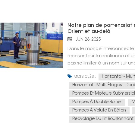
Notre plan de partenariat 
Orient et au-delà
JUN 26, 2025
Dans le monde interconnecté d'a
reposent sur la confiance et un
pas se limiter à un nom sur une 
investi dans votre réussite, qu
Horizontal - Mult
MOTS CLÉS :
complexité du marché.Hefei H
principe même. Notre parcours
Horizontal - Multi-Étages - Doub
de confiance, est une histoire 
Pompes Et Moteurs Submersible
accompagner nos clients dans
Pompes À Double Boîtier
M
mondialeNos succès significat
Pompes À Volute En Béton
qu'un début. Nous avons prouvé
Recyclage Du Lit Bouillonnant 
expertise en gestion de projet
plus strictes. Nous franchisso