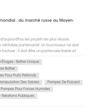
mondial : du marché russe au Moyen-
ujourd'hui, les projets les plus réussis
 véritable partenariat. Un fournisseur ne doit
facture ; il doit être un partenaire fiable et
elle que soit la situation géographique ou la
i-Étages - Boîtier Unique
uasheng (CNHS) a bâti sa réputation sur ce
, de leader national à partenaire international
le Boîtier
d'ambition, de fiabilité et d'engagement à
s Pour Puits Profonds
 leur croissance.Succès avéré, ambition
anipulation Des Solides
Pompes De Puisard
ifs sur le dynamique marché russe n'étaient
Pompes Pour Fosses Humides
 que notre technologie, notre qualité et notre
- Relations Publiques
 répondaient aux normes internationales les
ns aujourd'hui une nouvelle étape dans notre