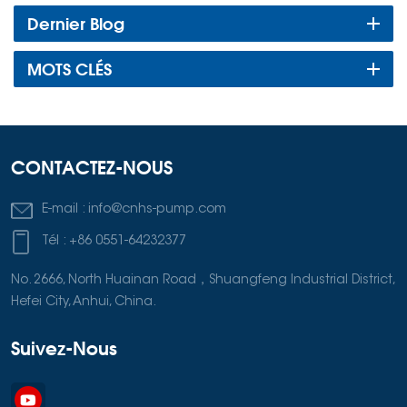
Dernier Blog
MOTS CLÉS
CONTACTEZ-NOUS
E-mail :
info@cnhs-pump.com
Tél :
+86 0551-64232377
No. 2666, North Huainan Road，Shuangfeng Industrial District,
Hefei City, Anhui, China.
Suivez-Nous