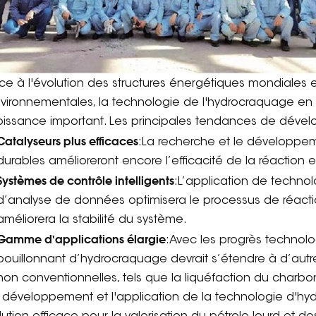
ce à l'évolution des structures énergétiques mondiales
vironnementales, la technologie de l'hydrocraquage en l
oissance important. Les principales tendances de dévelo
Catalyseurs plus efficaces
:La recherche et le développem
durables amélioreront encore l’efficacité de la réaction 
Systèmes de contrôle intelligents
:L’application de techno
d’analyse de données optimisera le processus de réacti
améliorera la stabilité du système.
Gamme d'applications élargie
:Avec les progrès technolo
bouillonnant d’hydrocraquage devrait s’étendre à d’aut
non conventionnelles, tels que la liquéfaction du charbon
 développement et l'application de la technologie d'hyd