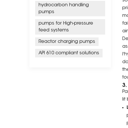
so
hydrocarbon handling
pr
pumps
ma
pumps for High-pressure
fa
feed systems
ai
De
Reactor charging pumps
as
API 610 compliant solutions
l'
do
th
to
3.
Pa
li