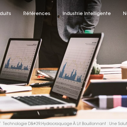
duits
Références
Industrie Intelligente
N
/
Technologie D&#39;hydrocraquage À Lit Bouillonnant : Une Soluti