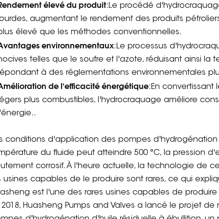
Rendement élevé du produit
:Le procédé d'hydrocraqua
lourdes, augmentant le rendement des produits pétrolier
plus élevé que les méthodes conventionnelles.
Avantages environnementaux
:Le processus d'hydrocraq
nocives telles que le soufre et l'azote, réduisant ainsi la 
répondant à des réglementations environnementales plus
Amélioration de l'efficacité énergétique
:En convertissant 
légers plus combustibles, l'hydrocraquage améliore consid
l'énergie.
.
s conditions d'application des pompes d'hydrogénation p
mpérature du fluide peut atteindre 500 °C, la pression d'e
utement corrosif. À l'heure actuelle, la technologie de c
s usines capables de le produire sont rares, ce qui expl
asheng est l'une des rares usines capables de produir
 2018, Huasheng Pumps and Valves a lancé le projet de