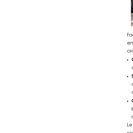
Fa
en
cr
Le