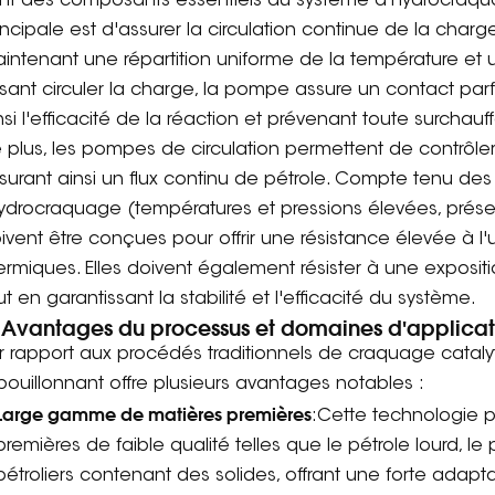
nt des composants essentiels du système d'hydrocraquage
incipale est d'assurer la circulation continue de la charg
intenant une répartition uniforme de la température et 
isant circuler la charge, la pompe assure un contact parfai
nsi l'efficacité de la réaction et prévenant toute surchau
 plus, les pompes de circulation permettent de contrôler 
surant ainsi un flux continu de pétrole. Compte tenu des c
hydrocraquage (températures et pressions élevées, prés
ivent être conçues pour offrir une résistance élevée à l'u
ermiques. Elles doivent également résister à une exposi
ut en garantissant la stabilité et l'efficacité du système.
 Avantages du processus et domaines d'applicat
r rapport aux procédés traditionnels de craquage catal
t bouillonnant offre plusieurs avantages notables :
Large gamme de matières premières
:Cette technologie p
premières de faible qualité telles que le pétrole lourd, le 
pétroliers contenant des solides, offrant une forte adaptab