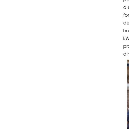
po
d'
fo
de
ha
kW
pr
d'