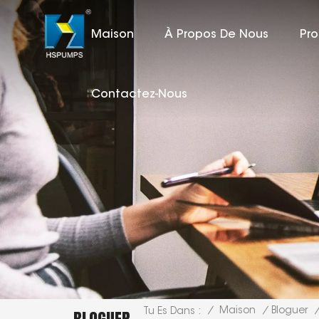
Maison
À Propos De Nous
Pro
Contactez-Nous
/
Maison
/
Bloguer
Tu Es Dans :