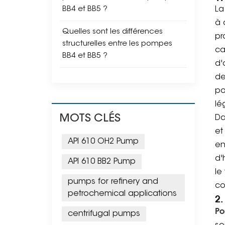
BB4 et BB5 ?
La
à 
Quelles sont les différences
pr
structurelles entre les pompes
ca
BB4 et BB5 ?
d'
de
po
lé
MOTS CLÉS
Da
et
API 610 OH2 Pump
en
d'
API 610 BB2 Pump
le
pumps for refinery and
co
petrochemical applications
2.
Po
centrifugal pumps