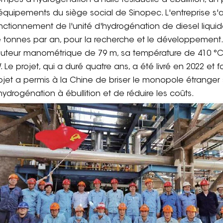
mpes d'hydrogénation d'huile résiduelle à ébullition, un 
équipements du siège social de Sinopec. L'entreprise s'
nctionnement de l'unité d'hydrogénation de diesel liquid
 tonnes par an, pour la recherche et le développement.
uteur manométrique de 79 m, sa température de 410 °C
. Le projet, qui a duré quatre ans, a été livré en 2022 e
ojet a permis à la Chine de briser le monopole étrange
hydrogénation à ébullition et de réduire les coûts.