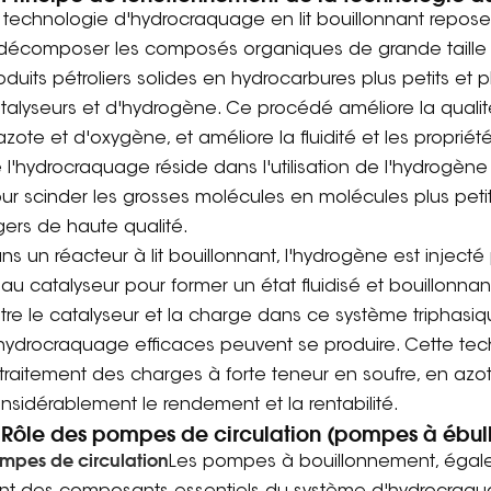
 technologie d'hydrocraquage en lit bouillonnant repose
décomposer les composés organiques de grande taille pr
oduits pétroliers solides en hydrocarbures plus petits et
talyseurs et d'hydrogène. Ce procédé améliore la qualité 
azote et d'oxygène, et améliore la fluidité et les proprié
 l'hydrocraquage réside dans l'utilisation de l'hydrogèn
ur scinder les grosses molécules en molécules plus petite
gers de haute qualité.
ns un réacteur à lit bouillonnant, l'hydrogène est inject
 au catalyseur pour former un état fluidisé et bouillonn
tre le catalyseur et la charge dans ce système triphasiqu
hydrocraquage efficaces peuvent se produire. Cette tech
 traitement des charges à forte teneur en soufre, en azot
nsidérablement le rendement et la rentabilité.
 Rôle des pompes de circulation (pompes à ébull
mpes de circulation
Les pompes à bouillonnement, égal